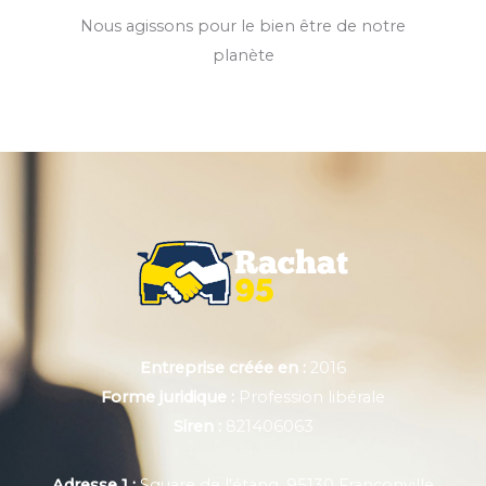
Nous agissons pour le bien être de notre
planète
Entreprise créée en :
2016
Forme juridique :
Profession libérale
Siren :
821406063
Adresse 1 :
Square de l'étang, 95130 Franconville