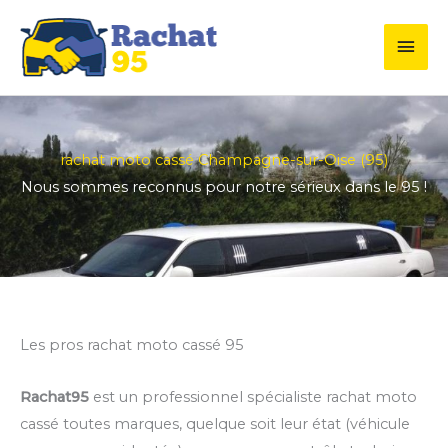
Aller
Men
au
contenu
princ
rachat moto cassé Champagne-sur-Oise (95)
Nous sommes reconnus pour notre sérieux dans le 95 !
Les pros rachat moto cassé 95
Rachat95
est un professionnel spécialiste rachat moto
cassé toutes marques, quelque soit leur état (véhicule