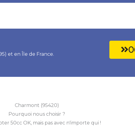
0
95) et en Île de France.
Charmont (95420)
Pourquoi nous choisir ?
ter 50cc OK, mais pas avec n'importe qui !