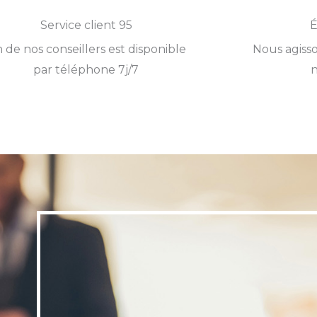
Service client 95
É
 de nos conseillers est disponible
Nous agisso
par téléphone 7j/7
n