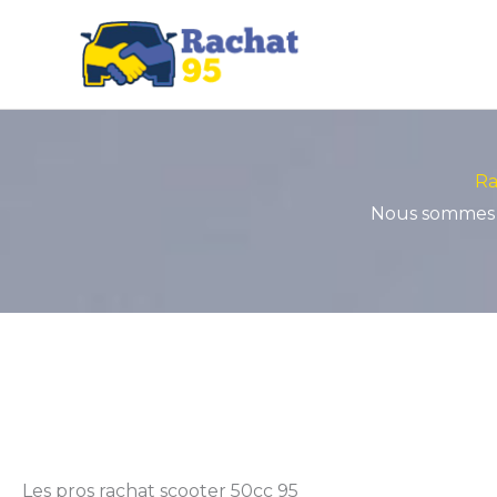
Aller
au
contenu
Ra
Nous sommes r
Les pros rachat scooter 50cc 95