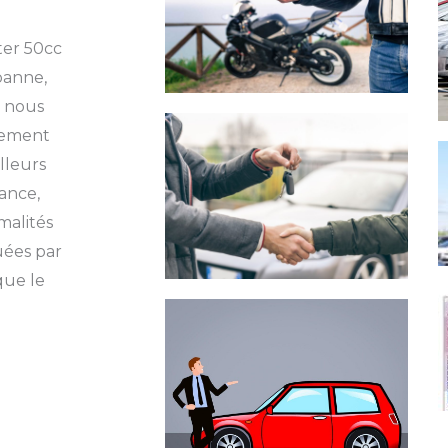
ter 50cc
panne,
z nous
èvement
illeurs
nance,
malités
uées par
que le