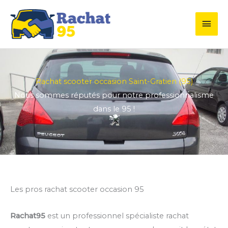
Aller
Men
au
contenu
princ
Rachat scooter occasion Saint-Gratien (95)
Nous sommes réputés pour notre professionnalisme
dans le 95 !
Les pros rachat scooter occasion 95
Rachat95
est un professionnel spécialiste rachat