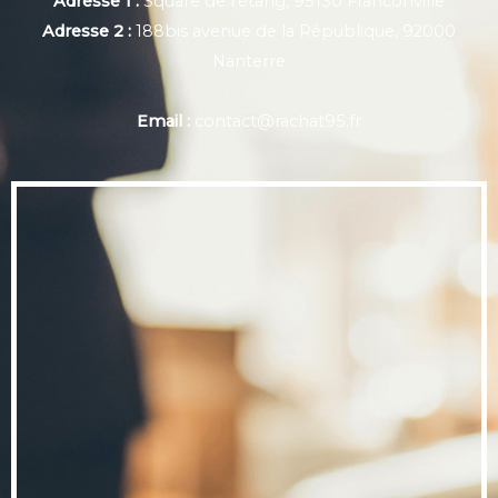
Adresse 1 :
Square de l'étang, 95130 Franconville
Adresse 2 :
188bis avenue de la République, 92000
Nanterre
Email :
contact@rachat95.fr