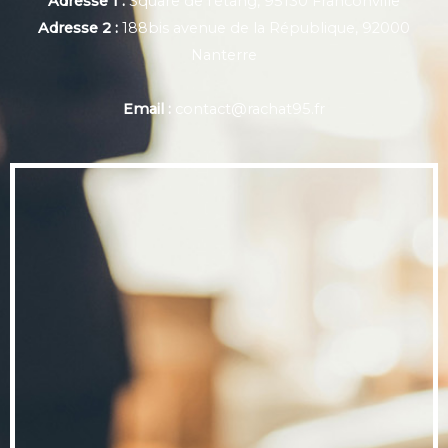
Adresse 1 :
Square de l'étang, 95130 Franconville
Adresse 2 :
188bis avenue de la République, 92000
Nanterre
Email :
contact@rachat95.fr