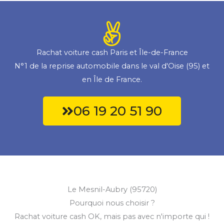
Rachat voiture cash Paris et Île-de-France
N°1 de la reprise automobile dans le val d'Oise (95) et
en Île de France.
06 19 20 51 90
Le Mesnil-Aubry (95720)
Pourquoi nous choisir ?
Rachat voiture cash OK, mais pas avec n'importe qui !