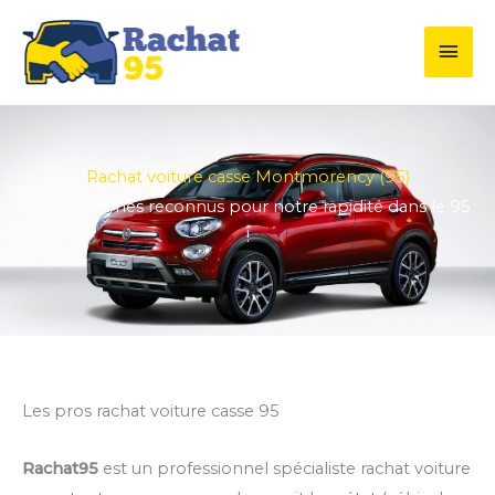
Aller
Men
au
contenu
princ
Rachat voiture casse Montmorency (95)
Nous sommes reconnus pour notre rapidité dans le 95
!
Les pros rachat voiture casse 95
Rachat95
est un professionnel spécialiste rachat voiture