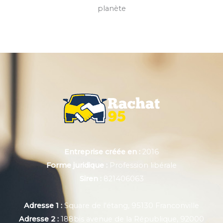
planète
Entreprise créée en :
2016
Forme juridique :
Profession libérale
Siren :
821406063
Adresse 1 :
Square de l'étang, 95130 Franconville
Adresse 2 :
188bis avenue de la République, 92000