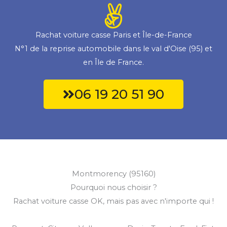
Rachat voiture casse Paris et Île-de-France
N°1 de la reprise automobile dans le val d'Oise (95) et
en Île de France.
06 19 20 51 90
Montmorency (95160)
Pourquoi nous choisir ?
Rachat voiture casse OK, mais pas avec n'importe qui !