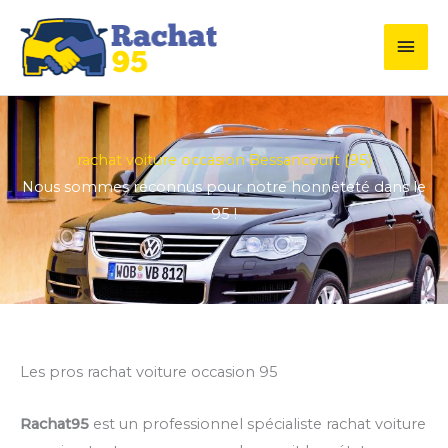
Aller
Men
au
contenu
princ
rachat voiture occasion Bessancourt (95)
Nous sommes reconnus pour notre honnêteté dans le
95 !
Les pros rachat voiture occasion 95
Rachat95
est un professionnel spécialiste rachat voiture