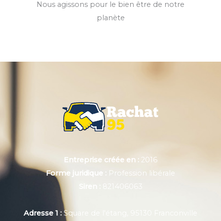
Nous agissons pour le bien être de notre
planète
Entreprise créée en :
2016
Forme juridique :
Profession libérale
Siren :
821406063
Adresse 1 :
Square de l'étang, 95130 Franconville