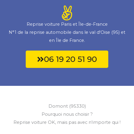
Reprise voiture Paris et Île-de-France
N°1 de la reprise automobile dans le val d'Oise (95) et
en Île de France.
06 19 20 51 90
Domont (95330)
Pourquoi nous choisir ?
Reprise voiture OK, mais pas avec n'importe qui !