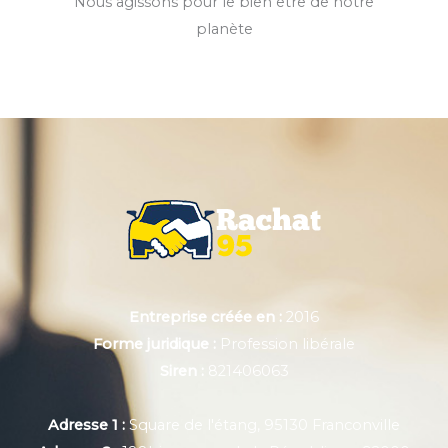
Nous agissons pour le bien être de notre
planète
Entreprise créée en :
2016
Forme juridique :
Profession libérale
Siren :
821406063
Adresse 1 :
Square de l'étang, 95130 Franconville